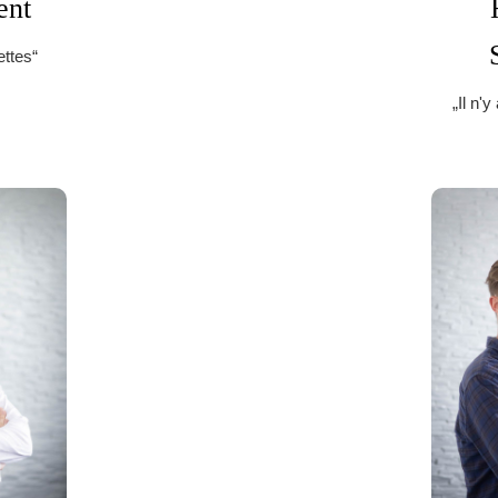
ent
ettes“
„Il n'