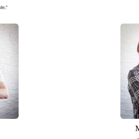
ble.“
M