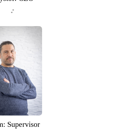
„“
: Supervisor