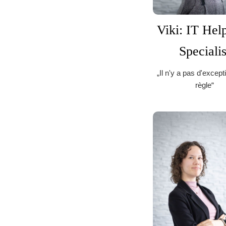
Viki: IT Hel
Specialis
„Il n'y a pas d'excep
règle“