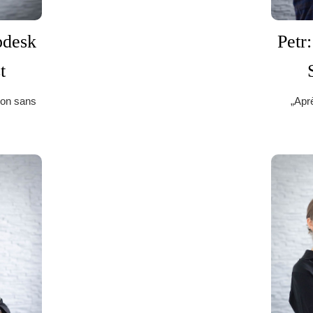
pdesk
Petr
t
tion sans
„Aprè