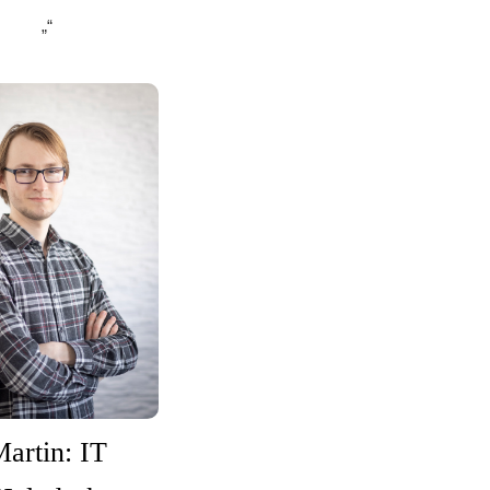
„“
artin: IT