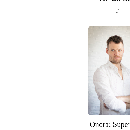
„“
Ondra: Super