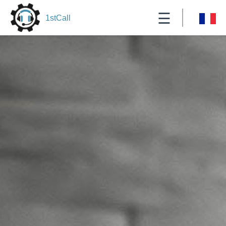
☰
1stCall