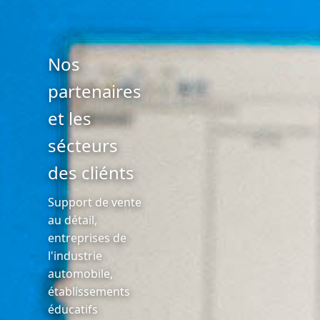
Nos
partenaires
et les
sécteurs
des cliénts
Support de vente
au détail,
entreprises de
l'industrie
automobile,
établissements
éducatifs