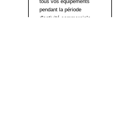
tous vos équipements
pendant la période
d'activité commerciale.
Nos opérateurs sont
patients et formés
spécifiquement pour
fournir l'assistance à
distance pour vous et vos
collaborateurs.
HTK Pro
Entreprise purement